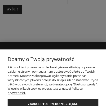
WYŚLIJ
MOJE KONTO
Dbamy o Twoją prywatność
Pliki cookies i pokrewne im technologie umożliwiają poprawne
INFORMACJE
działanie strony i pomagają nam dostosować ofertę do Twoich
potrzeb. Możesz zaakceptować wykorzystanie przez nas
wszystkich tych plików i przejść do sklepu lub dostosować użycie
PŁATNOŚCI I DOSTAWA
plików do swoich preferencji, wybierając opcję "Dostosuj zgody".
Więcej o plikach cookies przeczytasz w naszej Polityce
prywatności.
O NAS
ZAAKCEPTUJ TYLKO NIEZBĘDNE