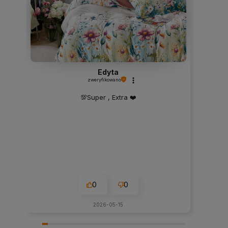
Edyta
zweryfikowano
💯Super , Extra ❤️
0
0
2026-05-15