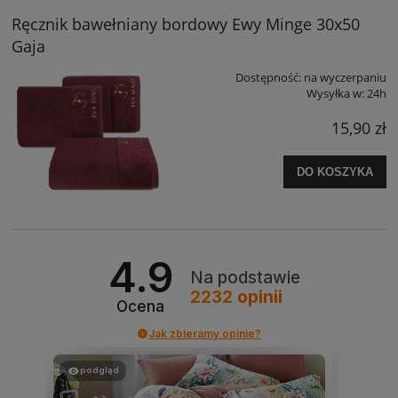
Ręcznik bawełniany bordowy Ewy Minge 30x50
Gaja
Dostępność:
na wyczerpaniu
Wysyłka w:
24h
15,90 zł
DO KOSZYKA
4.9
Na podstawie
2232
opinii
Ocena
Jak zbieramy opinie?
podgląd