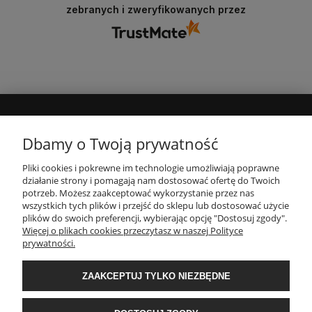
zebranych i zweryfikowanych przez
MOJE KONTO
Dbamy o Twoją prywatność
Pliki cookies i pokrewne im technologie umożliwiają poprawne
INFORMACJE
działanie strony i pomagają nam dostosować ofertę do Twoich
potrzeb. Możesz zaakceptować wykorzystanie przez nas
wszystkich tych plików i przejść do sklepu lub dostosować użycie
PŁATNOŚCI I DOSTAWA
plików do swoich preferencji, wybierając opcję "Dostosuj zgody".
Więcej o plikach cookies przeczytasz w naszej Polityce
prywatności.
O NAS
ZAAKCEPTUJ TYLKO NIEZBĘDNE
POPULARNE KATEGORIE