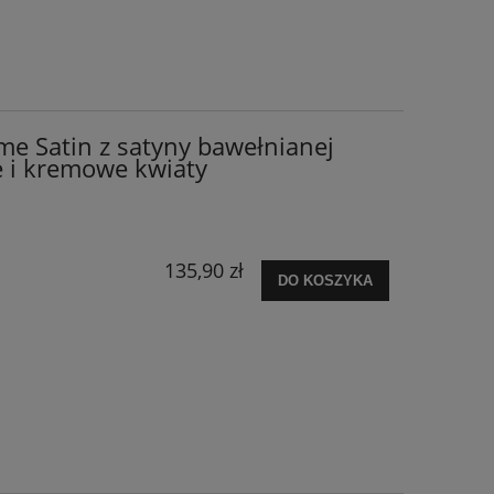
me Satin z satyny bawełnianej
 i kremowe kwiaty
135,90 zł
DO KOSZYKA