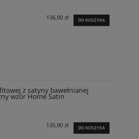
136,90 zł
DO KOSZYKA
fitowej z satyny bawełnianej
ny wzór Home Satin
135,90 zł
DO KOSZYKA