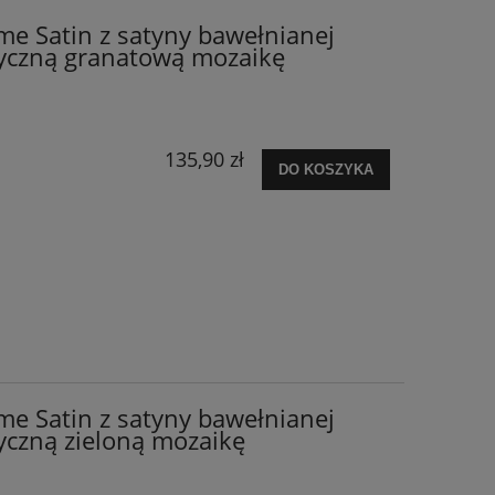
me Satin z satyny bawełnianej
yczną granatową mozaikę
135,90 zł
DO KOSZYKA
me Satin z satyny bawełnianej
czną zieloną mozaikę