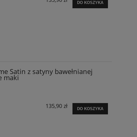
DO KOSZYKA
me Satin z satyny bawełnianej
e maki
135,90 zł
DO KOSZYKA