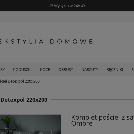
🎁 Wysyłka w 24h 🎁
DRY
PODUSZKI
KOCE
OBRUSY
NARZUTY
RĘCZNIKI
ściel Detexpol 220x200
 Detexpol 220x200
Komplet pościel z s
Ombre