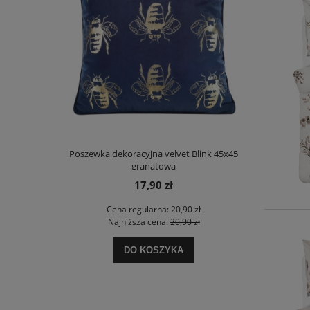
 160x200 Lili
Poszewka dekoracyjna velvet Blink 45x45
Ręcznik bawe
granatowa
17,90 zł
 zł
Cena regularna:
20,90 zł
Ce
 zł
Najniższa cena:
20,90 zł
Na
DO KOSZYKA