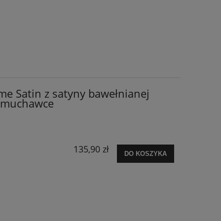
me Satin z satyny bawełnianej
 dmuchawce
135,90 zł
DO KOSZYKA