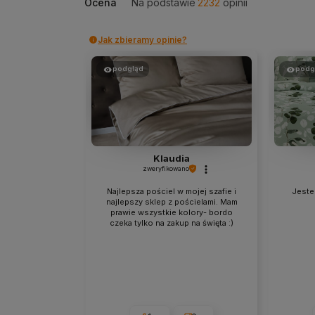
Ocena
Na podstawie
2232
opinii
Jak zbieramy opinie?
podgląd
podg
Klaudia
zweryfikowano
Najlepsza pościel w mojej szafie i
Jestem
najlepszy sklep z pościelami. Mam
prawie wszystkie kolory- bordo
czeka tylko na zakup na święta :)