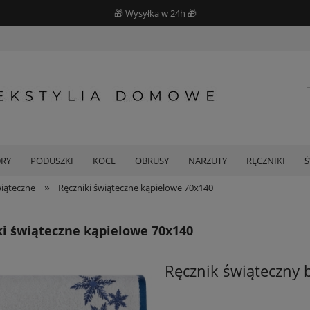
🎁 Wysyłka w 24h 🎁
DRY
PODUSZKI
KOCE
OBRUSY
NARZUTY
RĘCZNIKI
»
wiąteczne
Ręczniki świąteczne kąpielowe 70x140
ki świąteczne kąpielowe 70x140
Ręcznik świąteczny 