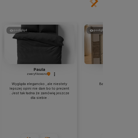
podgląd
podgląd
Paula
Aneta
zweryfikowano
zweryfikowano
Wygląda elegancko , ale niestety
Bardzo ładny komplet 
lepszej opini nie dam bo to prezent
. Jest tak ładna że zamówię jeszcze
dla siebie .