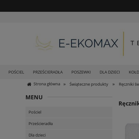
POŚCIEL
PRZEŚCIERADŁA
POSZEWKI
DLA DZIECI
KOŁ
»
»
Strona główna
Świąteczne produkty
Ręczniki ś
MENU
Ręczni
Pościel
Prześcieradła
Dla dzieci