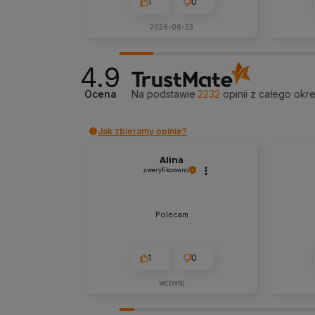
1
0
2026-06-23
4.9
Ocena
Na podstawie
2232
opinii
z całego okr
Jak zbieramy opinie?
Alina
zweryfikowano
Polecam
1
0
wczoraj