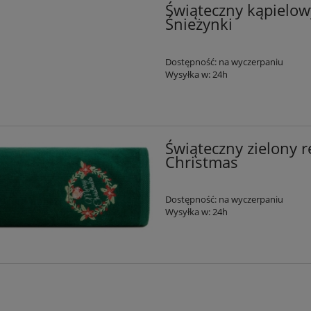
Świąteczny kąpielow
Śnieżynki
satynowej 160x200
Komplet pościeli bawełnianej kremowej w
Komple
Dostępność:
na wyczerpaniu
różyczki 220x200 Sonia
Wysyłka w:
24h
ł
115,90 zł
21,90 zł
Cena regularna:
145,90 zł
1,90 zł
Najniższa cena:
115,90 zł
Świąteczny zielony 
KA
DO KOSZYKA
Christmas
Dostępność:
na wyczerpaniu
Wysyłka w:
24h