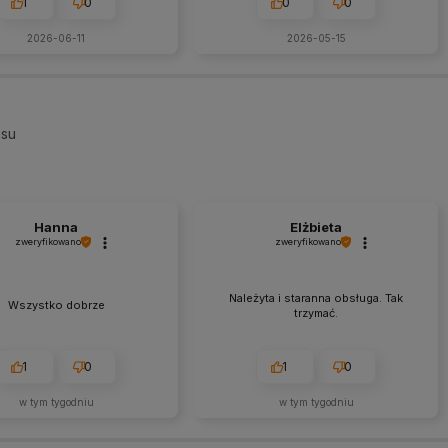
1
0
0
0
2026-06-11
2026-05-15
esu
Hanna
Elżbieta
zweryfikowano
zweryfikowano
Należyta i staranna obsługa. Tak
Wszystko dobrze
trzymać.
1
0
1
0
w tym tygodniu
w tym tygodniu