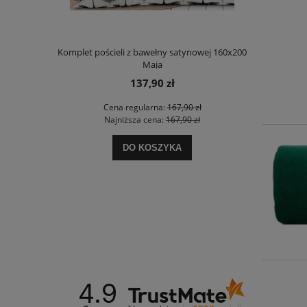
Komplet pościeli z bawełny satynowej 160x200
Komplet pościeli z bawełny 
Maja
Nika
137,90 zł
101,90 z
Cena regularna:
167,90 zł
Cena regularna:
1
Najniższa cena:
167,90 zł
Najniższa cena:
12
DO KOSZYKA
DO KOSZY
4.9