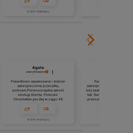
1
0
0
0
w tym miesiącu
w tym miesiącu
Agata
Katarzyna
zweryfikowano
zweryfikowano
Prawidłowo zapakowana i dobrze
Paczka była odpowiedn
zabezpieczona przesyłka,
zabezpieczona. Szybko, spr
polecam,Pierwszorzędna jakość
bez żadnych problemów. Je
obsługi klienta. Polecam.
tak. Bardzo sprawnie zreali
Otrzymałam paczkę w ciągu 48
przesyłka.Bardzo szybka rea
godzin. Ten sklep to moje odkrycie.
zamówienia. Polecam.
Konkurencja powinna brać przykład.
1
0
2
0
🚀💯👍️
w tym miesiącu
w tym miesiącu