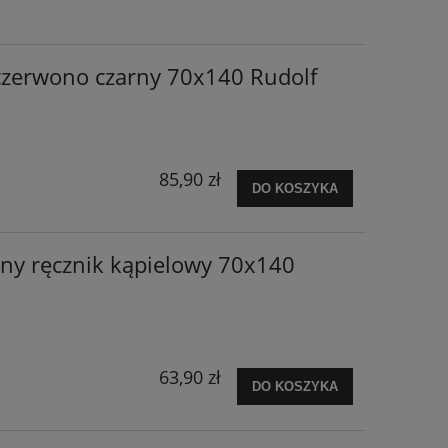
czerwono czarny 70x140 Rudolf
85,90 zł
DO KOSZYKA
ny ręcznik kąpielowy 70x140
63,90 zł
DO KOSZYKA