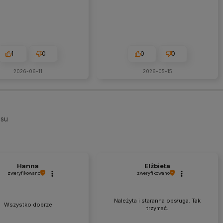
1
0
0
0
2026-06-11
2026-05-15
esu
Hanna
Elżbieta
zweryfikowano
zweryfikowano
Należyta i staranna obsługa. Tak
Wszystko dobrze
trzymać.