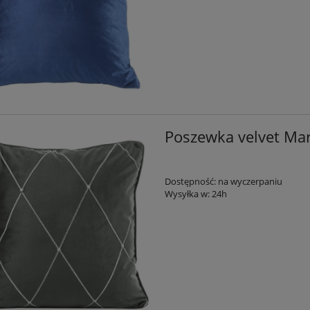
ościeli dwustronnej 200x220
Komplet pościeli bawełnianej błękitnej 
opielato turkusowej
kwiaty jabłoni 220x200 Sara
101,90 zł
141,90 zł
na regularna:
121,90 zł
Cena regularna:
171,90 zł
jniższa cena:
121,90 zł
Najniższa cena:
171,90 zł
DO KOSZYKA
DO KOSZYKA
Poszewka velvet Ma
Dostępność:
na wyczerpaniu
Wysyłka w:
24h