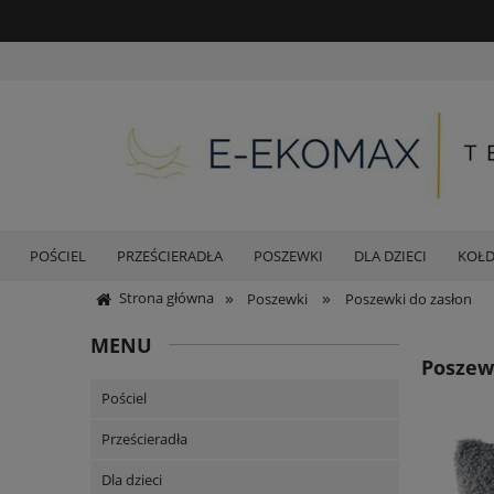
POŚCIEL
PRZEŚCIERADŁA
POSZEWKI
DLA DZIECI
KOŁ
»
»
Strona główna
Poszewki
Poszewki do zasłon
MENU
Poszew
Pościel
Prześcieradła
Dla dzieci