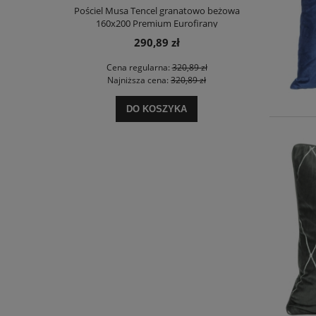
Pościel Musa Tencel granatowo beżowa
Komplet p
160x200 Premium Eurofirany
p
290,89 zł
Cena regularna:
320,89 zł
Ce
Najniższa cena:
320,89 zł
Na
DO KOSZYKA