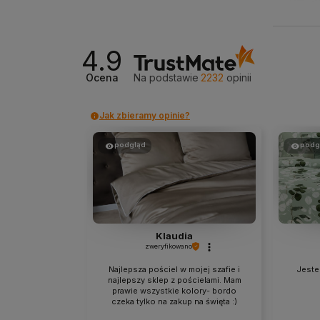
4.9
Ocena
Na podstawie
2232
opinii
Jak zbieramy opinie?
podgląd
podg
Klaudia
zweryfikowano
Najlepsza pościel w mojej szafie i
Jestem
najlepszy sklep z pościelami. Mam
prawie wszystkie kolory- bordo
czeka tylko na zakup na święta :)