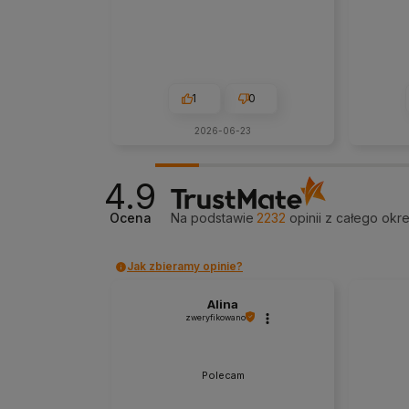
1
0
2026-06-23
4.9
Ocena
Na podstawie
2232
opinii
z całego okr
Jak zbieramy opinie?
Alina
zweryfikowano
Polecam