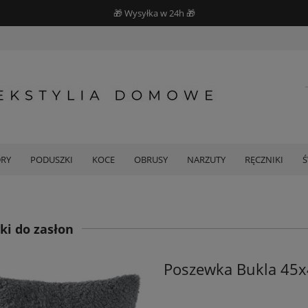
🎁 Wysyłka w 24h 🎁
DRY
PODUSZKI
KOCE
OBRUSY
NARZUTY
RĘCZNIKI
ki do zasłon
Poszewka Bukla 45x