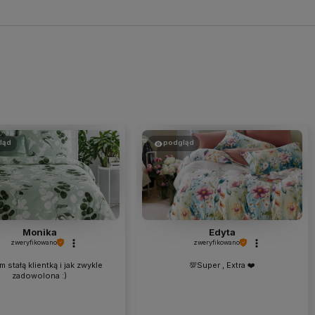
ląd
podgląd
Monika
Edyta
zweryfikowano
zweryfikowano
 stałą klientką i jak zwykle
💯Super , Extra ❤️
zadowolona :)