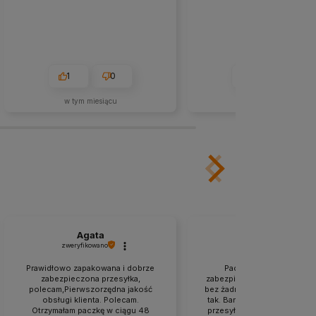
1
0
0
0
w tym miesiącu
w tym miesiącu
Agata
Katarzyna
zweryfikowano
zweryfikowano
Prawidłowo zapakowana i dobrze
Paczka była odpowiedn
zabezpieczona przesyłka,
zabezpieczona. Szybko, spr
polecam,Pierwszorzędna jakość
bez żadnych problemów. Je
obsługi klienta. Polecam.
tak. Bardzo sprawnie zreali
Otrzymałam paczkę w ciągu 48
przesyłka.Bardzo szybka rea