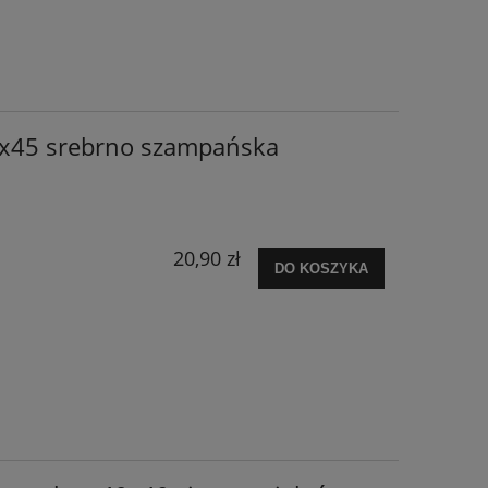
x45 srebrno szampańska
20,90 zł
DO KOSZYKA