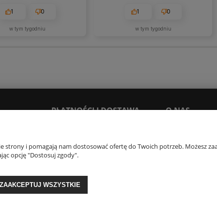
1
0
1
0
w tym tygodniu
w tym tygodniu
PŁATNOŚCI I DOSTAWA
O NAS
Dostawy i płatności
Kontakt i dane firm
nie strony i pomagają nam dostosować ofertę do Twoich potrzeb. Możesz zaa
Czas realizacji zamówienia
Opinie Trustmate
jąc opcję "Dostosuj zgody".
O firmie
Blog
ZAAKCEPTUJ WSZYSTKIE
GON: 356817076 | ul. Krakowska 201, 34-124 Klecza Dolna, woj. małopolskie | 