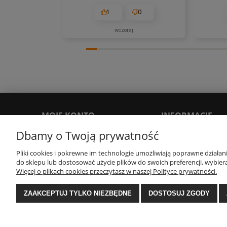
1
0
wczoraj
MOJE KONTO
INFORMACJE
Dbamy o Twoją prywatność
Twoje zamówienia
Polityka prywatności
Pliki cookies i pokrewne im technologie umożliwiają poprawne działa
Ustawienia konta
Regulamin
do sklepu lub dostosować użycie plików do swoich preferencji, wybiera
Więcej o plikach cookies przeczytasz w naszej Polityce prywatności.
Zwroty i reklamacje
ZAAKCEPTUJ TYLKO NIEZBĘDNE
DOSTOSUJ ZGODY
E-Ekomax - sklep z pościelą
| NIP: 5512362499, RE