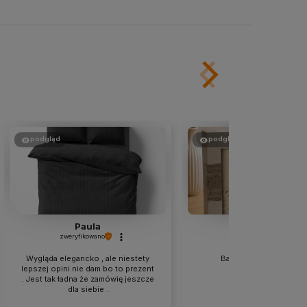
podgląd
podgląd
Paula
Aneta
zweryfikowano
zweryfikowano
Wygląda elegancko , ale niestety
Bardzo ładny komplet 
lepszej opini nie dam bo to prezent
. Jest tak ładna że zamówię jeszcze
dla siebie .