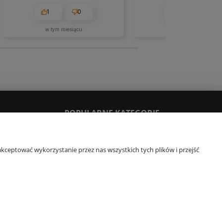
godzin. Ten sklep to moje odkrycie.
zamówienia. Polecam.
Konkurencja powinna brać przykład.
1
0
2
0
🚀💯👍️
w tym miesiącu
w tym miesiącu
POPULARNE KATEGORIE
y
Komplety pościeli
kceptować wykorzystanie przez nas wszystkich tych plików i przejść
Pościel 140x200
Pościel 160x200
Pościel 200x220
Narzuty dekoracyjne
e-mail:
obsluga@e-ekomax.pl
| telefon:
507 086 377