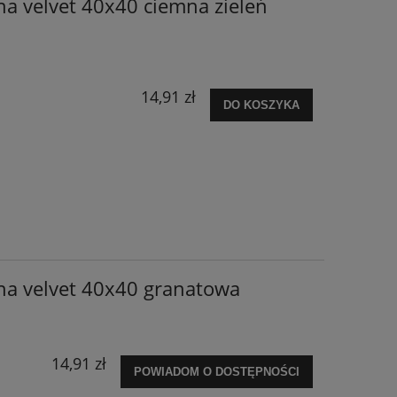
a velvet 40x40 ciemna zieleń
14,91 zł
DO KOSZYKA
na velvet 40x40 granatowa
14,91 zł
POWIADOM O DOSTĘPNOŚCI