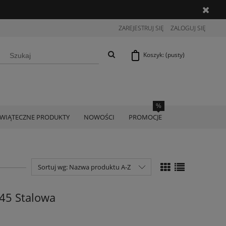
ZAREJESTRUJ SIĘ
ZALOGUJ SIĘ
Koszyk:
(pusty)
ŚWIĄTECZNE PRODUKTY
NOWOŚCI
PROMOCJE
Sortuj wg:
Nazwa produktu A-Z
45 Stalowa