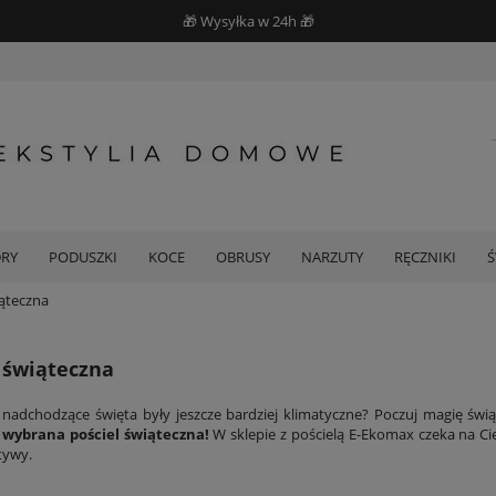
🎁 Wysyłka w 24h 🎁
DRY
PODUSZKI
KOCE
OBRUSY
NARZUTY
RĘCZNIKI
iąteczna
 świąteczna
 nadchodzące święta były jeszcze bardziej klimatyczne? Poczuj magię świ
 wybrana pościel świąteczna!
W
sklepie z pościelą
E-Ekomax czeka na Cie
tywy.