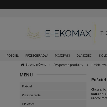
POŚCIEL
PRZEŚCIERADŁA
POSZEWKI
DLA DZIECI
KOŁ
»
»
Strona główna
Świąteczne produkty
Pościel św
MENU
Pościel
Pościel
Chcesz, by
starannie
Prześcieradła
urocze mo
Dla dzieci