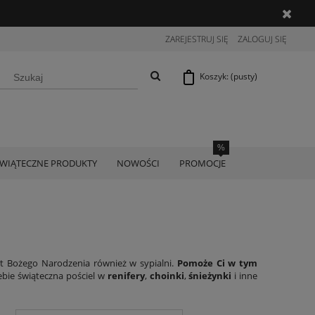
ZAREJESTRUJ SIĘ
ZALOGUJ SIĘ
Koszyk:
(pusty)
ŚWIĄTECZNE PRODUKTY
NOWOŚCI
PROMOCJE
ąt Bożego Narodzenia również w sypialni.
Pomoże Ci w tym
bie świąteczna pościel w
renifery
,
choinki
,
śnieżynki
i inne