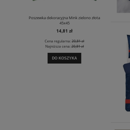
nowej 220x200
Poszewka dekoracyjna Mink zielono złota
Komplet pośc
45x45
200
14,81 zł
 zł
Cena regularna:
20,81 zł
Ce
 zł
Najniższa cena:
20,81 zł
Na
DO KOSZYKA