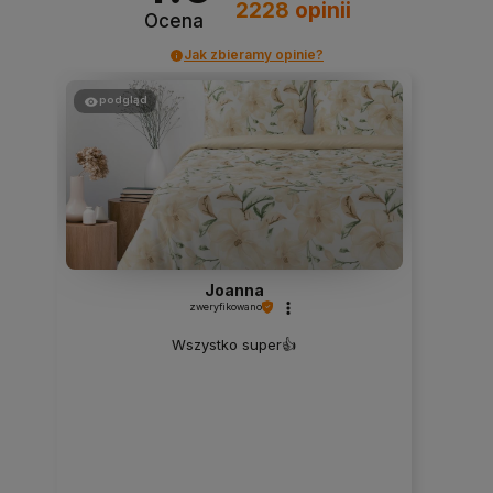
2228
opinii
Ocena
Jak zbieramy opinie?
podgląd
Joanna
zweryfikowano
Wszystko super👍️