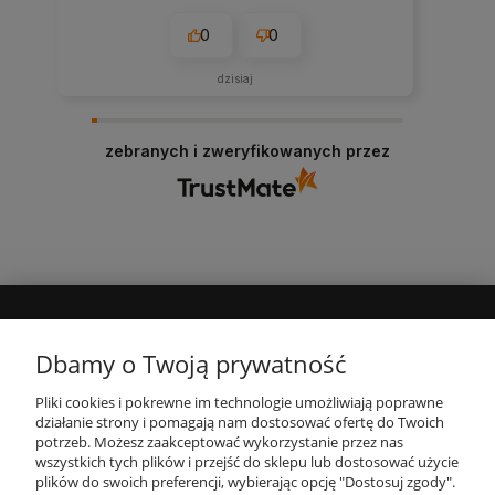
0
0
dzisiaj
zebranych i zweryfikowanych przez
MOJE KONTO
Dbamy o Twoją prywatność
Pliki cookies i pokrewne im technologie umożliwiają poprawne
INFORMACJE
działanie strony i pomagają nam dostosować ofertę do Twoich
potrzeb. Możesz zaakceptować wykorzystanie przez nas
wszystkich tych plików i przejść do sklepu lub dostosować użycie
PŁATNOŚCI I DOSTAWA
plików do swoich preferencji, wybierając opcję "Dostosuj zgody".