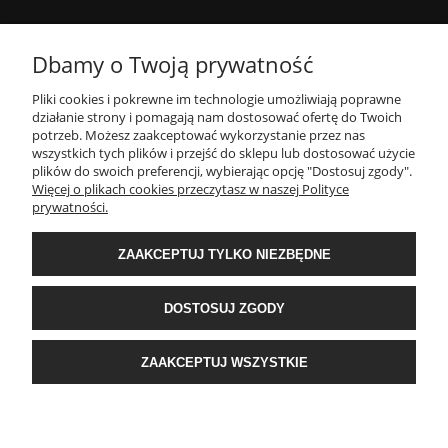
MOJE KONTO
Dbamy o Twoją prywatność
Pliki cookies i pokrewne im technologie umożliwiają poprawne
INFORMACJE
działanie strony i pomagają nam dostosować ofertę do Twoich
potrzeb. Możesz zaakceptować wykorzystanie przez nas
wszystkich tych plików i przejść do sklepu lub dostosować użycie
PŁATNOŚCI I DOSTAWA
plików do swoich preferencji, wybierając opcję "Dostosuj zgody".
Więcej o plikach cookies przeczytasz w naszej Polityce
prywatności.
O NAS
ZAAKCEPTUJ TYLKO NIEZBĘDNE
POPULARNE KATEGORIE
DOSTOSUJ ZGODY
E-Ekomax - sklep z pościelą
| NIP: 5512362499, REGON: 356817076 | ul.
ZAAKCEPTUJ WSZYSTKIE
Krakowska 201, 34-124 Klecza Dolna, woj. małopolskie | e-mail:
obsluga@e-
ekomax.pl
| telefon:
507 086 377
POKAŻ PEŁNĄ WERSJĘ STRONY