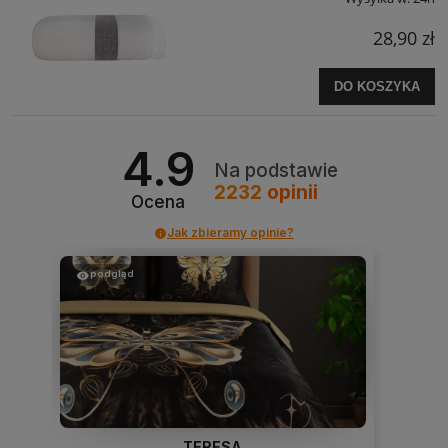
28,90 zł
DO KOSZYKA
4.9
Na podstawie
2232
opinii
Ocena
Jak zbieramy opinie?
podgląd
TERESA