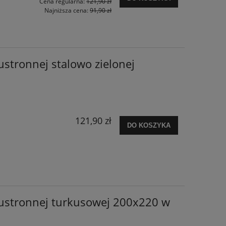
Cena regularna:
121,90 zł
Najniższa cena:
91,90 zł
ustronnej stalowo zielonej
121,90 zł
DO KOSZYKA
wustronnej turkusowej 200x220 w