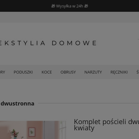
🎁 Wysyłka w 24h 🎁
DRY
PODUSZKI
KOCE
OBRUSY
NARZUTY
RĘCZNIKI
l dwustronna
Komplet pościeli dw
kwiaty