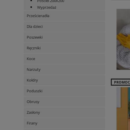
Pościel 200x200
Wyprzedaż
Prześcieradła
Dla dzieci
Poszewki
Ręczniki
Koce
Narzuty
Kołdry
PROMOC
Poduszki
Obrusy
Zasłony
Firany