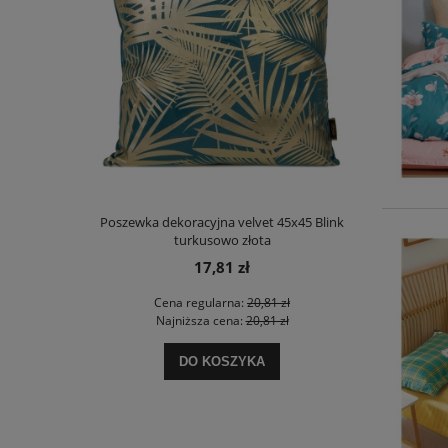
160x200 Brava
Poszewka dekoracyjna velvet 45x45 Blink
Pościel h
turkusowo złota
17,81 zł
 zł
Cena regularna:
20,81 zł
Ce
 zł
Najniższa cena:
20,81 zł
Na
DO KOSZYKA