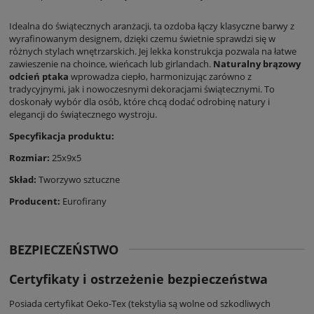
Idealna do świątecznych aranżacji, ta ozdoba łączy klasyczne barwy z
wyrafinowanym designem, dzięki czemu świetnie sprawdzi się w
różnych stylach wnętrzarskich. Jej lekka konstrukcja pozwala na łatwe
zawieszenie na choince, wieńcach lub girlandach.
Naturalny brązowy
odcień ptaka
wprowadza ciepło, harmonizując zarówno z
tradycyjnymi, jak i nowoczesnymi dekoracjami świątecznymi. To
doskonały wybór dla osób, które chcą dodać odrobinę natury i
elegancji do świątecznego wystroju.
Specyfikacja produktu:
Rozmiar:
25x9x5
Skład:
Tworzywo sztuczne
Producent
:
Eurofirany
BEZPIECZEŃSTWO
Certyfikaty i ostrzeżenie bezpieczeństwa
Posiada certyfikat Oeko-Tex (tekstylia są wolne od szkodliwych