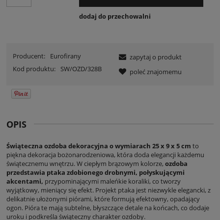
dodaj do przechowalni
Producent:
Eurofirany
zapytaj o produkt
Kod produktu:
SW/OZD/328B
poleć znajomemu
OPIS
Świąteczna ozdoba dekoracyjna o wymiarach 25 x 9 x 5 cm
to
piękna dekoracja bożonarodzeniowa, która doda elegancji każdemu
świątecznemu wnętrzu. W ciepłym brązowym kolorze,
ozdoba
przedstawia ptaka zdobionego drobnymi, połyskującymi
akcentami,
przypominającymi maleńkie koraliki, co tworzy
wyjątkowy, mieniący się efekt. Projekt ptaka jest niezwykle elegancki, z
delikatnie ułożonymi piórami, które formują efektowny, opadający
ogon. Pióra te mają subtelne, błyszczące detale na końcach, co dodaje
uroku i podkreśla świąteczny charakter ozdoby.