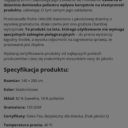
dzianinie domieszka poliestru wpływa korzystnie na elastyczność
produktu
, ułatwiając Ci tym samym jego zakładanie.
Prześcieradło frotte 140x200 stworzono z jakościowej dzianiny o
wysokiej gramaturze, dzięki czemu jest ono grubsze i bardziej
wytrzymałe.
To produkt na lata, którego użytkowanie nie wymaga
specjalnych zabiegów pielęgnacyjnych
– do prania wystarczy
łagodny środek, a wysoka odporność na zagniecenia sprawia, że
prasowanie jest zbędne.
Wybieraj certyfikowane produkty od najlepszych polskich
producentów i ciesz się znakomitym stosunkiem ceny do jakości.
Specyfikacja produktu:
Rozmiar:
140 × 200 cm
Kolor:
bladoróżowe
Skład:
82 % bawełna, 18 % poliester
Gramatura:
155 GSM
Certyfikaty:
Oeko-Tex, Bezpieczny dla dziecka,
Znak jakości Q
Temperatura prania:
40 ℃