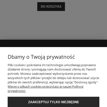
DO KOSZYKA
MOJE KONTO
Dbamy o Twoją prywatność
Pliki cookies i pokrewne im technologie umożliwiają poprawne
INFORMACJE
działanie strony i pomagają nam dostosować ofertę do Twoich
potrzeb. Możesz zaakceptować wykorzystanie przez nas
wszystkich tych plików i przejść do sklepu lub dostosować użycie
PŁATNOŚCI I DOSTAWA
plików do swoich preferencji, wybierając opcję "Dostosuj zgody".
Więcej o plikach cookies przeczytasz w naszej Polityce
prywatności.
O NAS
ZAAKCEPTUJ TYLKO NIEZBĘDNE