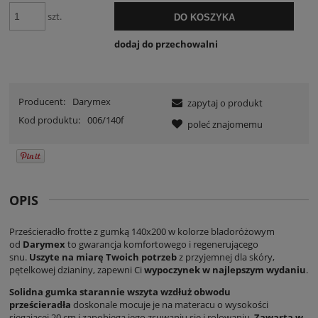
szt.
DO KOSZYKA
dodaj do przechowalni
Producent:
Darymex
zapytaj o produkt
Kod produktu:
006/140f
poleć znajomemu
OPIS
Prześcieradło frotte z gumką 140x200 w kolorze bladoróżowym
od
Darymex
to gwarancja komfortowego i regenerującego
snu.
Uszyte na miarę Twoich potrzeb
z przyjemnej dla skóry,
pętelkowej dzianiny, zapewni Ci
wypoczynek w najlepszym wydaniu
.
Solidna gumka starannie wszyta wzdłuż obwodu
prześcieradła
doskonale mocuje je na materacu o wysokości
sięgającej 20 cm i zapobiega jego zsuwaniu się i rolowaniu.
Zawarta w