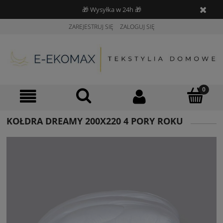
🎁 Wysyłka w 24h 🎁
ZAREJESTRUJ SIĘ
ZALOGUJ SIĘ
KOŁDRA DREAMY 200X220 4 PORY ROKU