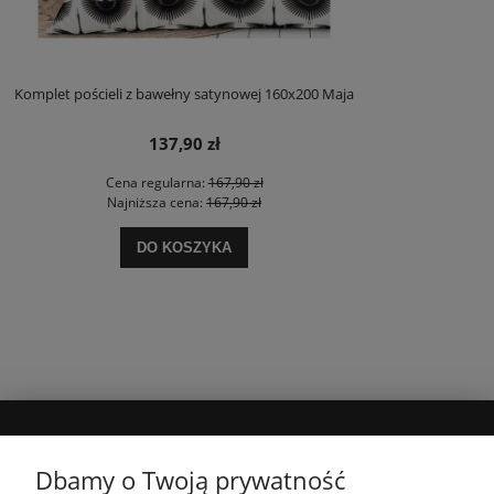
Komplet pościeli z bawełny satynowej 160x200 Maja
137,90 zł
Cena regularna:
167,90 zł
Najniższa cena:
167,90 zł
DO KOSZYKA
MOJE KONTO
Dbamy o Twoją prywatność