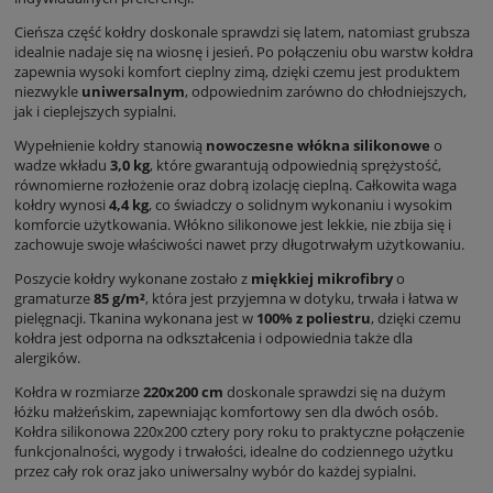
Cieńsza część kołdry doskonale sprawdzi się latem, natomiast grubsza
idealnie nadaje się na wiosnę i jesień. Po połączeniu obu warstw kołdra
zapewnia wysoki komfort cieplny zimą, dzięki czemu jest produktem
niezwykle
uniwersalnym
, odpowiednim zarówno do chłodniejszych,
jak i cieplejszych sypialni.
Wypełnienie kołdry stanowią
nowoczesne włókna silikonowe
o
wadze wkładu
3,0 kg
, które gwarantują odpowiednią sprężystość,
równomierne rozłożenie oraz dobrą izolację cieplną. Całkowita waga
kołdry wynosi
4,4 kg
, co świadczy o solidnym wykonaniu i wysokim
komforcie użytkowania. Włókno silikonowe jest lekkie, nie zbija się i
zachowuje swoje właściwości nawet przy długotrwałym użytkowaniu.
Poszycie kołdry wykonane zostało z
miękkiej mikrofibry
o
gramaturze
85 g/m²
, która jest przyjemna w dotyku, trwała i łatwa w
pielęgnacji. Tkanina wykonana jest w
100% z poliestru
, dzięki czemu
kołdra jest odporna na odkształcenia i odpowiednia także dla
alergików.
Kołdra w rozmiarze
220x200 cm
doskonale sprawdzi się na dużym
łóżku małżeńskim, zapewniając komfortowy sen dla dwóch osób.
Kołdra silikonowa 220x200 cztery pory roku to praktyczne połączenie
funkcjonalności, wygody i trwałości, idealne do codziennego użytku
przez cały rok oraz jako uniwersalny wybór do każdej sypialni.