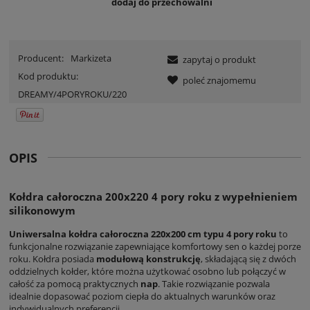
dodaj do przechowalni
Producent:
Markizeta
zapytaj o produkt
Kod produktu:
poleć znajomemu
DREAMY/4PORYROKU/220
OPIS
Kołdra całoroczna 200x220 4 pory roku z wypełnieniem
silikonowym
Uniwersalna kołdra całoroczna 220x200 cm typu 4 pory roku
to
funkcjonalne rozwiązanie zapewniające komfortowy sen o każdej porze
roku. Kołdra posiada
modułową konstrukcję
, składającą się z dwóch
oddzielnych kołder, które można użytkować osobno lub połączyć w
całość za pomocą praktycznych
nap
. Takie rozwiązanie pozwala
idealnie dopasować poziom ciepła do aktualnych warunków oraz
indywidualnych preferencji.